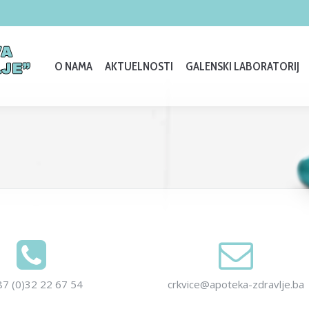
O NAMA
AKTUELNOSTI
GALENSKI LABORATORIJ
87 (0)32 22 67 54
crkvice@apoteka-zdravlje.ba