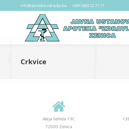
info@apoteka-zdravlje.ba
+387 (0)32 22 77 17
Crkvice
Aleja šehida 19C
+3
72000 Zenica