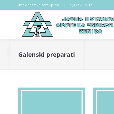
info@apoteka-zdravlje.ba
+387 (0)32 22 77 17
Galenski preparati