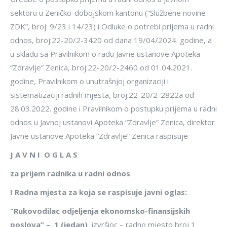
sektoru u Zeničko-dobojskom kantonu (“Službene novine
ZDK”, broj: 9/23 i 14/23) i Odluke o potrebi prijema u radni
odnos, broj:22-20/2-3420 od dana 19/04/2024. godine, a
u skladu sa Pravilnikom o radu Javne ustanove Apoteka
“Zdravlje” Zenica, broj:22-20/2-2460 od 01.04.2021.
godine, Pravilnikom o unutrašnjoj organizaciji i
sistematizaciji radnih mjesta, broj:22-20/2-2822a od
28.03.2022. godine i Pravilnikom o postupku prijema u radni
odnos u Javnoj ustanovi Apoteka “Zdravlje” Zenica, direktor
Javne ustanove Apoteka “Zdravlje” Zenica raspisuje
J A V N I O G L A S
za prijem radnika u radni odnos
I Radna mjesta za koja se raspisuje javni oglas:
“
Rukovodilac odjeljenja ekonomsko-finansijskih
poslova
” –
1 (jedan)
izvršioc – radno mjesto broj 1