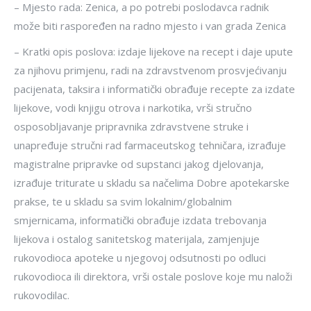
– Mjesto rada: Zenica, a po potrebi poslodavca radnik
može biti raspoređen na radno mjesto i van grada Zenica
– Kratki opis poslova: izdaje lijekove na recept i daje upute
za njihovu primjenu, radi na zdravstvenom prosvjećivanju
pacijenata, taksira i informatički obrađuje recepte za izdate
lijekove, vodi knjigu otrova i narkotika, vrši stručno
osposobljavanje pripravnika zdravstvene struke i
unapređuje stručni rad farmaceutskog tehničara, izrađuje
magistralne pripravke od supstanci jakog djelovanja,
izrađuje triturate u skladu sa načelima Dobre apotekarske
prakse, te u skladu sa svim lokalnim/globalnim
smjernicama, informatički obrađuje izdata trebovanja
lijekova i ostalog sanitetskog materijala, zamjenjuje
rukovodioca apoteke u njegovoj odsutnosti po odluci
rukovodioca ili direktora, vrši ostale poslove koje mu naloži
rukovodilac.