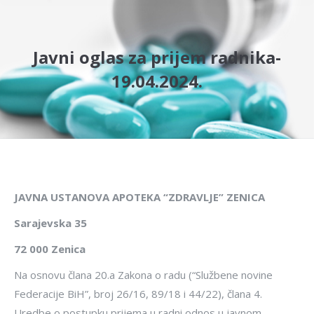
Javni oglas za prijem radnika-
19.04.2024.
JAVNA USTANOVA APOTEKA “ZDRAVLJE” ZENICA
Sarajevska 35
72 000 Zenica
Na osnovu člana 20.a Zakona o radu (“Službene novine
Federacije BiH”, broj 26/16, 89/18 i 44/22), člana 4.
Uredbe o postupku prijema u radni odnos u javnom