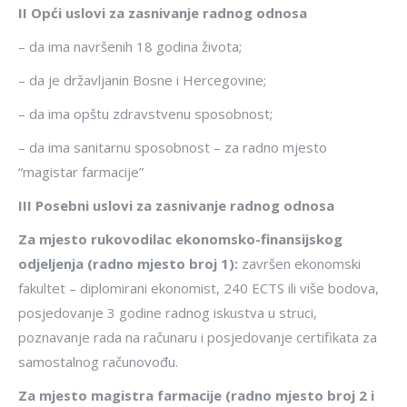
II Opći uslovi za zasnivanje radnog odnosa
– da ima navršenih 18 godina života;
– da je državljanin Bosne i Hercegovine;
– da ima opštu zdravstvenu sposobnost;
– da ima sanitarnu sposobnost – za radno mjesto
“magistar farmacije”
III Posebni uslovi za zasnivanje radnog odnosa
Za mjesto
rukovodilac ekonomsko-finansijskog
odjeljenja (radno mjesto broj 1)
:
završen ekonomski
fakultet – diplomirani ekonomist, 240 ECTS ili više bodova,
posjedovanje 3 godine radnog iskustva u struci,
poznavanje rada na računaru i posjedovanje certifikata za
samostalnog računovođu.
Za mjesto
magistra farmacije (radno mjesto broj 2 i