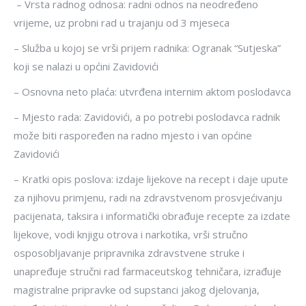
– Vrsta radnog odnosa: radni odnos na neodređeno
vrijeme, uz probni rad u trajanju od 3 mjeseca
– Služba u kojoj se vrši prijem radnika: Ogranak “Sutjeska”
koji se nalazi u općini Zavidovići
– Osnovna neto plaća: utvrđena internim aktom poslodavca
– Mjesto rada: Zavidovići, a po potrebi poslodavca radnik
može biti raspoređen na radno mjesto i van općine
Zavidovići
– Kratki opis poslova: izdaje lijekove na recept i daje upute
za njihovu primjenu, radi na zdravstvenom prosvjećivanju
pacijenata, taksira i informatički obrađuje recepte za izdate
lijekove, vodi knjigu otrova i narkotika, vrši stručno
osposobljavanje pripravnika zdravstvene struke i
unapređuje stručni rad farmaceutskog tehničara, izrađuje
magistralne pripravke od supstanci jakog djelovanja,