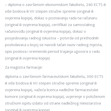
– diploma o završenom ekonomskom fakultetu, 240 ECTS ili
više bodova ili VII stepen stručne spreme (original ili
ovjerena kopija), dokaz o poznavanju rada na računaru
(original ili ovjerena kopija), certifikat za samostalnog
računovođu (original ili ovjerena kopija), dokaz o
posjedovanju radnog iskustva – potvrda od prethodnih
poslodavaca u kojoj se navodi tačan naziv radnog mjesta,
opis poslova i vremenski period trajanja ugovora o radu
(original ili ovjerena kopija)
Za magistra farmacije:
diploma o završenom farmaceutskom fakultetu, 300 ECTS
ili više bodova ili VII stepen stručne spreme (original ili
ovjerena kopija), važeća licenca nadležne farmaceutske
komore (original ili ovjerena kopija), uvjerenje o položenom
stručnom ispitu izdato od strane nadležnog ministarstva
(original ili ovjerena kopija)