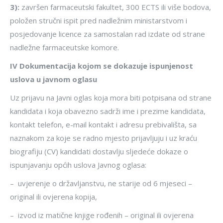
3)
:
završen farmaceutski fakultet, 300 ECTS ili više bodova,
položen stručni ispit pred nadležnim ministarstvom i
posjedovanje licence za samostalan rad izdate od strane
nadležne farmaceutske komore.
IV Dokumentacija kojom se dokazuje ispunjenost
uslova u javnom oglasu
Uz prijavu na Javni oglas koja mora biti potpisana od strane
kandidata i koja obavezno sadrži ime i prezime kandidata,
kontakt telefon, e-mail kontakt i adresu prebivališta, sa
naznakom za koje se radno mjesto prijavljuju i uz kraću
biografiju (CV) kandidati dostavlju sljedeće dokaze o
ispunjavanju općih uslova Javnog oglasa:
– uvjerenje o državljanstvu, ne starije od 6 mjeseci –
original ili ovjerena kopija,
– izvod iz matične knjige rođenih – original ili ovjerena