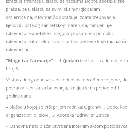
izrađuje triturate u skladu sa načelima Dobre apotekarske
prakse, te u skladu sa svim lokalnim/globalnim
smjernicama, informatički obrađuje izdata trebovanja
lijekova i ostalog sanitetskog materijala, zamjenjuje
rukovodioca apoteke u njegovoj odsutnosti po odluci
rukovodioca ili direktora, vrši ostale poslove koje mu naloži
rukovodilac.
“
Magistar farmacije” –
1 (jedan)
izvršioc – radno mjesto
broj 3
Vrsta radnog odnosa: radni odnos na određeno vrijeme, do
povratka radnika sa bolovanja, a najduže na period od 1
godinu dana
– Služba u kojoj se vrši prijem radnika: Ogranak ili Depo, kao
organizacioni dijelovi J.U. Apoteka “Zdravlje” Zenica
– Osnovna neto plaća: utvrđena internim aktom poslodavca