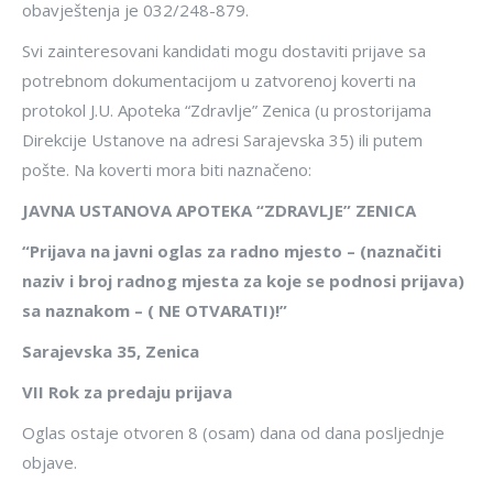
obavještenja je 032/248-879.
Svi zainteresovani kandidati mogu dostaviti prijave sa
potrebnom dokumentacijom u zatvorenoj koverti na
protokol J.U. Apoteka “Zdravlje” Zenica (u prostorijama
Direkcije Ustanove na adresi Sarajevska 35) ili putem
pošte. Na koverti mora biti naznačeno:
JAVNA USTANOVA APOTEKA “ZDRAVLJE” ZENICA
“Prijava na javni oglas za radno mjesto
–
(naznačiti
naziv i broj radnog mjesta za koje se podnosi prijava)
sa naznakom – (
NE OTVARATI
)!”
Sarajevska 35, Zenica
VII Rok za predaju prijava
Oglas ostaje otvoren 8 (osam) dana od dana posljednje
objave.