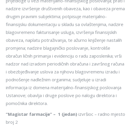
prijedloge u vezi materijalno-finansijskog poslovanja; prati i
nadzire izvršenje društvenih obaveza, kao i obaveza prema
drugim pravnim subjektima; potpisuje materijalno-
finansijsku dokumentaciju u skladu sa ovlaštenjima, nadzire
blagovremeno fakturisanje usluga, izvršenja finansijskih
obaveza, naplatu potraživanja, te ažurno knjiženje nastalih
promjena; nadzire blagajničko poslovanje, kontroliše
obračun ličnih primanja i evidenciju o radu zaposlenika; vrši
nadzor nad izradom periodičnih obračuna i završnog računa
i obezbjeđivanje uslova za njihovu blagovremenu izradu i
podnošenje nadležnim organima; sudjeluje u izradi
informacija iz domena materijalno-finansijskog poslovanja
Ustanove; obavlja i druge poslove po nalogu direktora i
pomoćnika direktora.
“
Magistar farmacije” –
1 (jedan)
izvršioc – radno mjesto
broj 2